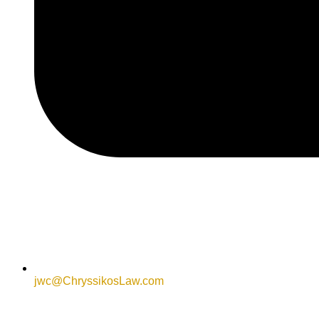
jwc@ChryssikosLaw.com